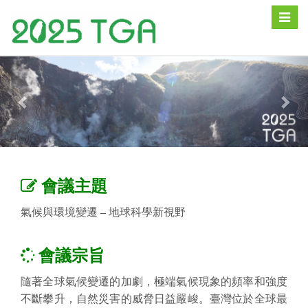
Toggle
naviga
會議主題
氣候與環境變遷
–
地球科學新視野
會議宗旨
隨著全球氣候變遷的加劇，極端氣候現象的頻率和強度
不斷攀升，自然災害的威脅日益嚴峻。臺灣位於全球最